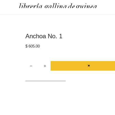
Anchoa No. 1
$
605.00
AGREGAR AL CA
Términos y Condiciones
Envío: Fedex Economy, Fedex Express, Estafeta Área 
Worldwide.
* El costo de envío se calculará en el
checkout.