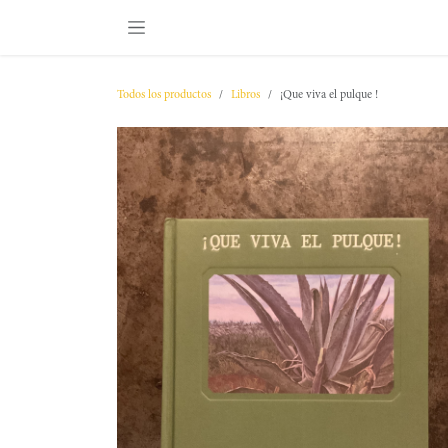
IR AL CONTENIDO
Todos los productos
Libros
¡Que viva el pulque !